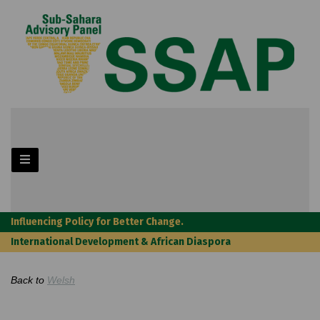
Influencing Policy for Better Change.
International Development & African Diaspora
Back to
Welsh