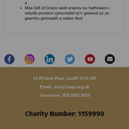
a
Mae Gift of Grace wedi ariannu eu hathrawon i
sefydlu prosiect cymunedol sy’n gwneud ac yn
gwerthu gemwaith a sebon lleol.
24 Windsor Place, Cardiff, CF10 3BY
Email: info@ssap.org.uk
Telephone
:
029 2002 8410
Charity Number: 1159990